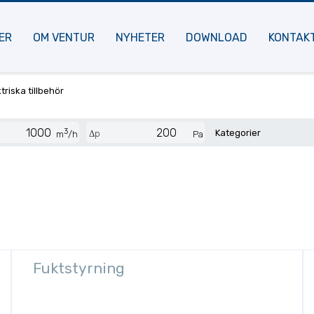
ER
OM VENTUR
NYHETER
DOWNLOAD
KONTAK
triska tillbehör
3
Kategorier
Δp
m
/h
Pa
Fuktstyrning