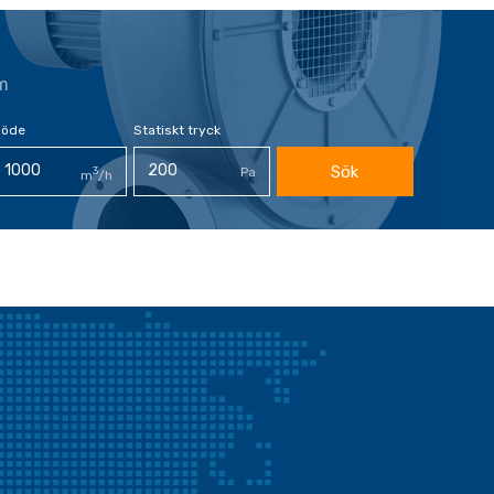
m
löde
Statiskt tryck
Sök
3
Pa
m
/h