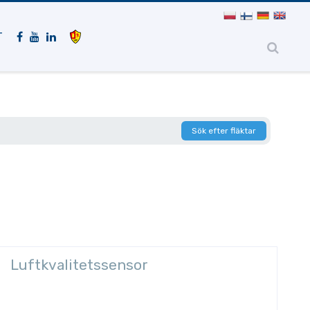
Mobil
navigering
T
Sök efter fläktar
Luftkvalitetssensor