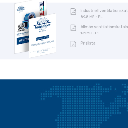
Industriell ventilationska
89,8 MB - PL
Allmän ventilationskatal
131 MB - PL
Prislista