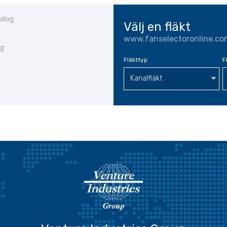
talog
Välj en fläkt
www.fanselectoronline.co
og
Fläkttyp
F
Kanalfläkt