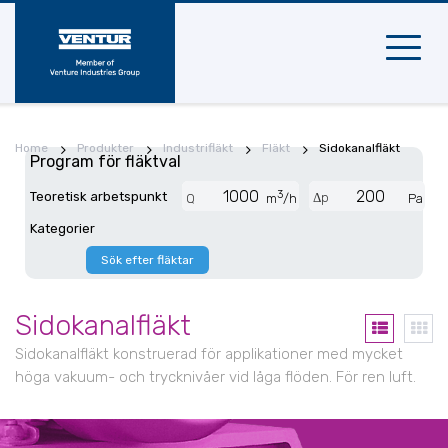
Mobil
naviger
Home
Produkter
Industrifläkt
Fläkt
Sidokanalfläkt
Program för fläktval
3
Teoretisk arbetspunkt
Δp
Q
m
/h
Pa
Kategorier
Sök efter fläktar
Sidokanalfläkt
Sidokanalfläkt konstruerad för applikationer med mycket
höga vakuum- och trycknivåer vid låga flöden. För ren luft.