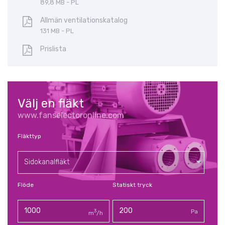
89,8 MB - PL
Allmän ventilationskatalog
131 MB - PL
Prislista
Välj en fläkt
www.fanselectoronline.com
Fläkttyp
Sidokanalfläkt
Flöde
Statiskt tryck
3
Pa
m
/h