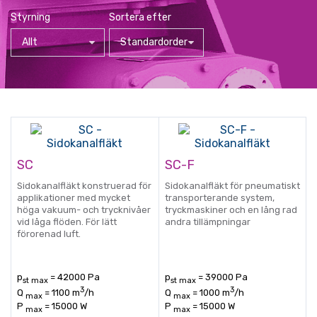
Styrning
Sortera efter
Allt
Standardorder
SC
SC-F
Sidokanalfläkt konstruerad för
Sidokanalfläkt för pneumatiskt
applikationer med mycket
transporterande system,
höga vakuum- och trycknivåer
tryckmaskiner och en lång rad
vid låga flöden. För lätt
andra tillämpningar
förorenad luft.
p
= 42000 Pa
p
= 39000 Pa
st max
st max
3
3
Q
= 1100 m
/h
Q
= 1000 m
/h
max
max
P
= 15000 W
P
= 15000 W
max
max