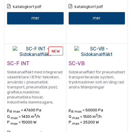
katalogkort pdf
katalogkort pdf
mer
mer
NEW
SC-F INT
SC-VB
Sidokanalfläkt med integrerad
Sidokanalfläkt för pneumatiskt
växelriktare i 87Hz-tekniken,
transporterande system,
används i: pneumatisk
tryckmaskiner och en lång rad
transport, pneumatisk post,
andra tillämpningar
grafiska maskiner,
pneumatiska hissar,
industriella dammsugare,
avloppsreningsverk,
p
= 47600 Pa
p
= 50000 Pa
st max
st max
galvaniseringsanläggningar
3
3
Q
= 1430 m
/h
Q
= 1500 m
/h
etc.
max
max
P
= 15000 W
P
= 25200 W
max
max