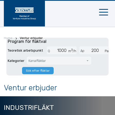
Mobil
naviger
Home
Ventur erbjuder
Program för fläktval
3
Teoretisk arbetspunkt
Δp
Q
m
/h
Pa
Kategorier
Kanalfläktar
Sök efter fläktar
Ventur erbjuder
INDUSTRIFLÄKT