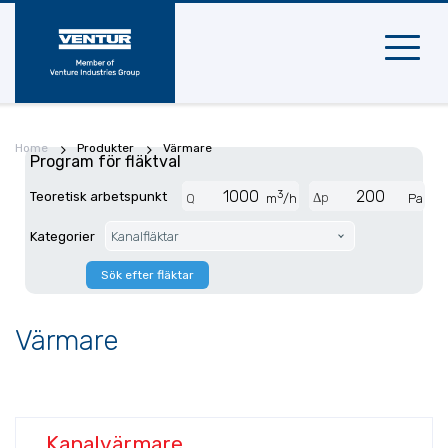
Mobil
naviger
Home
Produkter
Värmare
Program för fläktval
3
Teoretisk arbetspunkt
Δp
Q
m
/h
Pa
Kategorier
Kanalfläktar
Sök efter fläktar
Värmare
Kanalvärmare