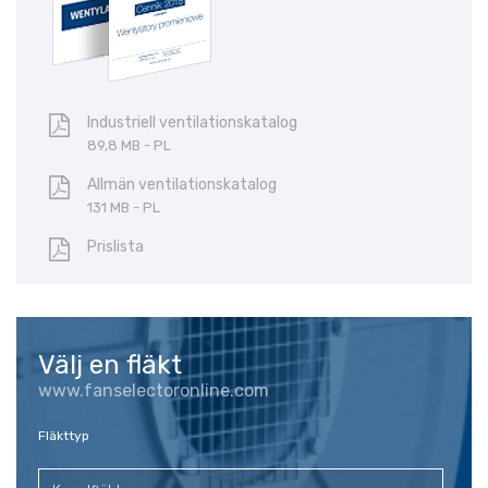
Industriell ventilationskatalog
89,8 MB - PL
Allmän ventilationskatalog
131 MB - PL
Prislista
Välj en fläkt
www.fanselectoronline.com
Fläkttyp