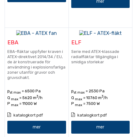
mer
EBA
ELF
EBA-fläktar uppfyller kraven i
Serie med ATEX-klassade
ATEX-direktivet 2014/34 / EU,
radialfläktar tillgängliga i
de är konstruerade för
smidiga storlekar
användning i explosionsfarliga
zoner utanför gruvor och
gruvschakt.
p
= 6500 Pa
p
= 2530 Pa
st max
st max
3
3
Q
= 5620 m
/h
Q
= 10760 m
/h
max
max
P
= 11000 W
P
= 7500 W
max
max
katalogkort pdf
katalogkort pdf
mer
mer