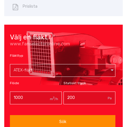
Prislista
Välj en fläkt
www.fanselectoronline.com
Fläkttyp
ATEX-fläkt
Flöde
Statiskt tryck
3
Pa
m
/h
Sök