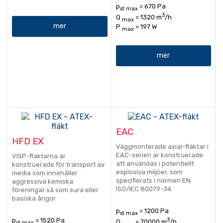
p
= 670 Pa
st max
3
Q
= 1320 m
/h
max
mer
P
= 197 W
max
mer
EAC
HFD EX
Väggmonterade axial-fläktar i
EAC-serien är konstruerade
VISP-fläktarna är
att användas i potentiellt
konstruerade för transport av
explosiva miljöer, som
media som innehåller
specifierats i normen EN
aggressiva kemiska
ISO/IEC 80079-34.
föreningar så som sura eller
basiska ångor
p
= 1200 Pa
st max
3
p
= 1520 Pa
Q
= 70000 m
/h
st max