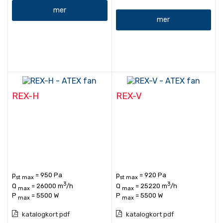
mer
mer
REX-H
REX-V
p
= 950 Pa
p
= 920 Pa
st max
st max
3
3
Q
= 26000 m
/h
Q
= 25220 m
/h
max
max
P
= 5500 W
P
= 5500 W
max
max
katalogkort pdf
katalogkort pdf