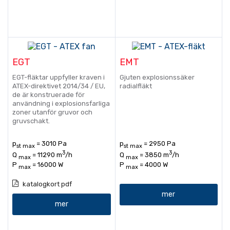
EGT
EMT
EGT-fläktar uppfyller kraven i
Gjuten explosionssäker
ATEX-direktivet 2014/34 / EU,
radialfläkt
de är konstruerade för
användning i explosionsfarliga
zoner utanför gruvor och
gruvschakt.
p
= 3010 Pa
p
= 2950 Pa
st max
st max
3
3
Q
= 11290 m
/h
Q
= 3850 m
/h
max
max
P
= 16000 W
P
= 4000 W
max
max
katalogkort pdf
mer
mer