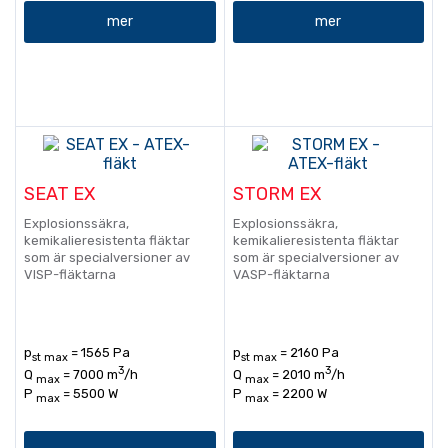
mer
mer
SEAT EX
STORM EX
Explosionssäkra,
Explosionssäkra,
kemikalieresistenta fläktar
kemikalieresistenta fläktar
som är specialversioner av
som är specialversioner av
VISP-fläktarna
VASP-fläktarna
p
= 1565 Pa
p
= 2160 Pa
st max
st max
3
3
Q
= 7000 m
/h
Q
= 2010 m
/h
max
max
P
= 5500 W
P
= 2200 W
max
max