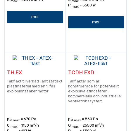
max
max
P
= 5500 W
max
mer
mer
TH EX
TCDH EXD
Takfläkt tillverkad i antistatiskt
Takfläktar som är
plastmaterial med en 1-fas
konstruerade för potentiellt
explosionssäker motor
explosiva atmosfärer i
kommersiella och industriella
ventilationssystem
p
= 670 Pa
p
= 860 Pa
st max
st max
3
3
Q
= 1150 m
/h
Q
= 25500 m
/h
max
max
P
= 197 W
P
= 5500 W