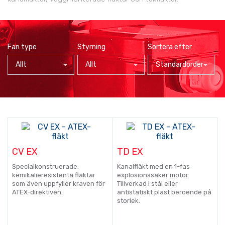
Fan type
Styrning
Sortera efter
Allt
Allt
Standardorder
CV EX
TD EX
Specialkonstruerade,
Kanalfläkt med en 1-fas
kemikalieresistenta fläktar
explosionssäker motor.
som även uppfyller kraven för
Tillverkad i stål eller
ATEX-direktiven.
antistatiskt plast beroende på
storlek.