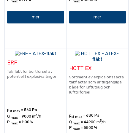
max
max
mer
mer
ERF
HCTT EX
Takfläkt för bortförsel av
potentiellt explosiva ångor
Sortiment av explosionssäkra
takfläktar som är tillgängliga
både för luftutsug och
lufttillförsel
p
= 560 Pa
st max
3
p
= 680 Pa
Q
= 9000 m
/h
st max
max
3
P
= 1100 W
Q
= 44900 m
/h
max
max
P
= 5500 W
max