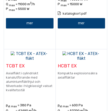
max
3
P
= 15000 W
Q
= 11000 m
/h
max
max
P
= 5500 W
max
katalogkort pdf
mer
mer
TCBT EX
HCBT EX
Axialfläkt i cylindriskt
Kompakta explosionsäkra
kanalutförande med
axialfläktar
aluminiumfläkthjul och
tillverkade i högklassigt valsat
kvalitetsstål
p
= 380 Pa
p
= 600 Pa
st max
st max
3
3
Q
= 42490 m
/h
Q
= 53700 m
/h