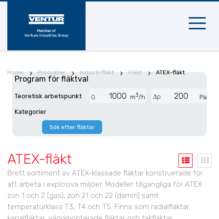
Mobil
naviger
Home
Produkter
Industrifläkt
Fläkt
ATEX-fläkt
Program för fläktval
3
Teoretisk arbetspunkt
Δp
Q
m
/h
Pa
Kategorier
Sök efter fläktar
ATEX-fläkt
Brett sortiment av ATEX-klassade fläktar konstruerade för
att arbeta i explosiva miljöer. Modeller tillgängliga för ATEX
zon 1 och 2 (gas), zon 21 och 22 (damm) samt
temperaturklass T3, T4 och T5. Finns som radialfläktar,
kanalfläktar, väggmonterade fläktar och takfläktar.