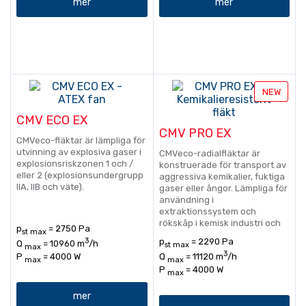
mer
mer
NEW
CMV ECO EX
CMV PRO EX
CMVeco-fläktar är lämpliga för
utvinning av explosiva gaser i
CMVeco-radialfläktar är
explosionsriskzonen 1 och /
konstruerade för transport av
eller 2 (explosionsundergrupp
aggressiva kemikalier, fuktiga
IIA, IIB och väte).
gaser eller ångor. Lämpliga för
användning i
extraktionssystem och
rökskåp i kemisk industri och
p
= 2750 Pa
st max
används ofta i offentliga
3
p
= 2290 Pa
Q
= 10960 m
/h
st max
byggnader som sjukhus,
max
3
P
= 4000 W
Q
= 11120 m
/h
laboratorier och skolor.
max
max
P
= 4000 W
max
mer