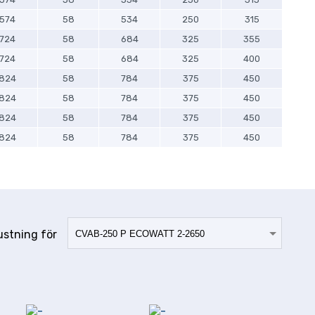
574
58
534
250
315
724
58
684
325
355
724
58
684
325
400
824
58
784
375
450
824
58
784
375
450
824
58
784
375
450
824
58
784
375
450
ustning för