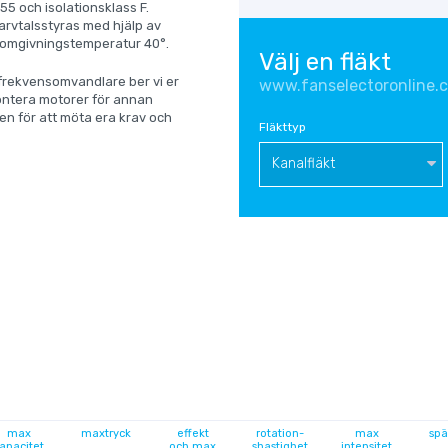
5 och isolationsklass F.
rvtalsstyras med hjälp av
 omgivningstemperatur 40°.
Välj en fläkt
 frekvensomvandlare ber vi er
www.fanselectoronline.
 montera motorer för annan
en för att möta era krav och
Fläkttyp
Kanalfläkt
max
maxtryck
effekt
rotation-
max
spä
apacitet
och max
shastighet
intensitet