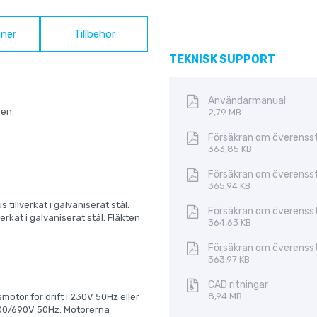
ner
Tillbehör
TEKNISK SUPPORT
Användarmanual
men.
2,79 MB
Försäkran om överenss
363,85 KB
Försäkran om överenss
365,94 KB
 tillverkat i galvaniserat stål.
Försäkran om överenss
erkat i galvaniserat stål. Fläkten
364,63 KB
Försäkran om överenss
363,97 KB
CAD ritningar
8,94 MB
tor för drift i 230V 50Hz eller
 400/690V 50Hz. Motorerna