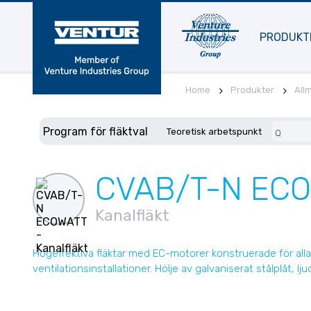
PRODUKT
Home
Produkter
All
Program för fläktval
Teoretisk arbetspunkt
Q
CVAB/T-N EC
Kanalfläkt
Högeffektiva fläktar med EC-motorer konstruerade för alla
ventilationsinstallationer. Hölje av galvaniserat stålplåt, lju