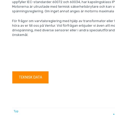
uppfyller IEC-standarder 60072 och 60034, har kapslingsklass IP5
Motorerna är utrustade med termisk säkerhetsbrytare och kan va
spänningsreglering. Om inget annat anges är motorns maximala
För frågor om varvtalsreglering med hjälp av transformator eller
höra av er till oss på Ventur. Vid förfrågan erbjuder vi även att
drivspänning, med diverse sensorer eller i andra specialutförand
önskemål.
TEKNISK DATA
Typ
k