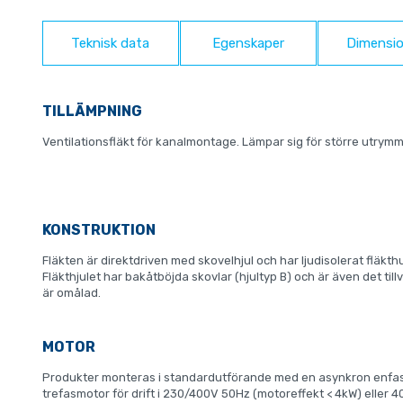
Teknisk data
Egenskaper
Dimensio
TILLÄMPNING
Ventilationsfläkt för kanalmontage. Lämpar sig för större utrym
KONSTRUKTION
Fläkten är direktdriven med skovelhjul och har ljudisolerat fläkthus
Fläkthjulet har bakåtböjda skovlar (hjultyp B) och är även det tillv
är omålad.
MOTOR
Produkter monteras i standardutförande med en asynkron enfasmo
trefasmotor för drift i 230/400V 50Hz (motoreffekt < 4kW) eller