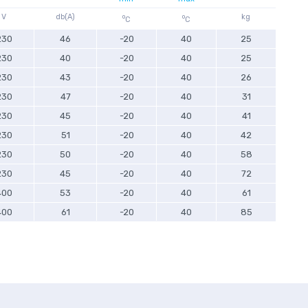
V
db(A)
o
o
kg
C
C
230
46
-20
40
25
230
40
-20
40
25
230
43
-20
40
26
230
47
-20
40
31
230
45
-20
40
41
230
51
-20
40
42
230
50
-20
40
58
230
45
-20
40
72
400
53
-20
40
61
400
61
-20
40
85