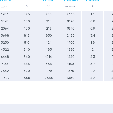
3
Pa
W
varv/min
A
m
/h
1286
525
200
2640
1.4
1878
400
215
1890
0.9
2064
400
216
1890
0.9
3698
815
830
2450
3.4
3230
510
424
1900
1.8
4322
540
483
1660
2
6448
540
1014
1440
4.3
7135
445
883
1150
3.7
7842
620
1278
1370
2.2
12809
865
2836
1380
4.2