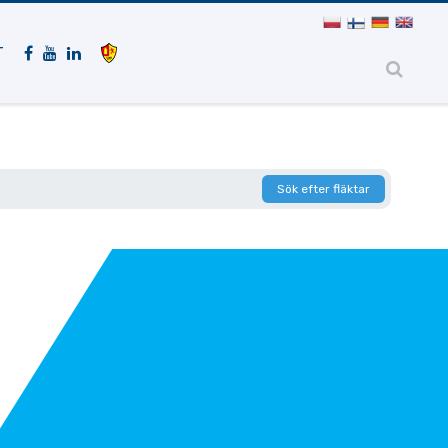
Mobil
navigering
T
Sök efter fläktar