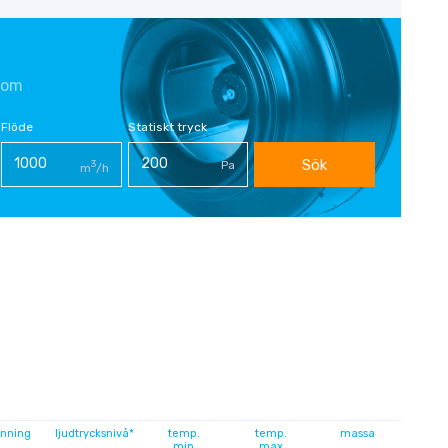
com
Flöde
Statiskt tryck
Sök
3
Pa
m
/h
nning
ljudtrycksnivå*
temp.
temp.
massa
min
max