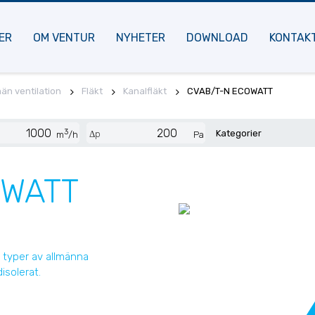
ER
OM VENTUR
NYHETER
DOWNLOAD
KONTAK
män ventilation
Fläkt
Kanalfläkt
CVAB/T-N ECOWATT
3
Kategorier
Δp
m
/h
Pa
OWATT
 typer av allmänna
disolerat.